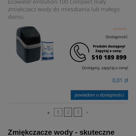
Ecowater eVolution 100 Compact mały
zmiękczacz wody do mieszkania lub małego
domu.
Dostępność:
Dostępny, zapytaj o cenę!
0,01 zł
powiadom o dostępności
«
1
2
3
»
Zmiękczacze wody - skuteczne