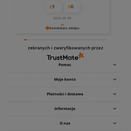
1
0
2026-05-28
Komentarz sklepu
Dziękujemy za miłe słowa! Cieszymy się, że
zakup przeszedł bezproblemowo, oraz, że
zebranych i zweryfikowanych przez
możemy zapewnić odpowiednią obsługę tak
świetnym klientom. Dziękujemy raz jeszcze!
Ekipa sklepu www.najlepszefiltry.pl
Pomoc
Moje konto
Płatności i dostawa
Informacje
O nas