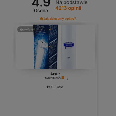
4.9
Na podstawie
4213
opinii
Ocena
Jak zbieramy opinie?
podgląd
Artur
zweryfikowano
POLECAM