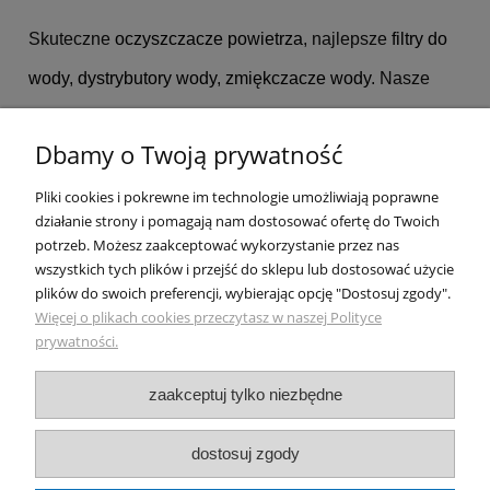
Skuteczne
oczyszczacze powietrza
, najlepsze
filtry do
wody
,
dystrybutory wody
,
zmiękczacze wody
. Nasze
marki:
Bluewater
,
SHARP
,
Tappwater
,
Dbamy o Twoją prywatność
Miraqua
,
PHILIPS
,
Coway
,
Ecowater
,
BWT
,
BorgandOverstrom
,
Blueair
,
John Guest
,
Kuna
Pliki cookies i pokrewne im technologie umożliwiają poprawne
działanie strony i pomagają nam dostosować ofertę do Twoich
Filter
,
IDEAL
,
3M
,
BRITA
,
AQUAPHOR
,
potrzeb. Możesz zaakceptować wykorzystanie przez nas
wszystkich tych plików i przejść do sklepu lub dostosować użycie
Aarke
,
Ecosoft
,
Wessper
.
plików do swoich preferencji, wybierając opcję "Dostosuj zgody".
Więcej o plikach cookies przeczytasz w naszej Polityce
Showroom: Bielsko-Biała ul. Krakowska 367. Telefony:
prywatności.
510189899, 510189889.
zaakceptuj tylko niezbędne
pokaż pełną wersję strony
dostosuj zgody
NASZE ODZNAKI