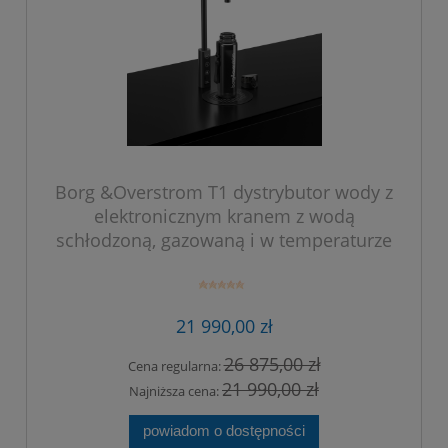
Borg &Overstrom T1 dystrybutor wody z
elektronicznym kranem z wodą
schłodzoną, gazowaną i w temperaturze
otoczenia. Kolor czarny.
21 990,00 zł
26 875,00 zł
Cena regularna:
21 990,00 zł
Najniższa cena:
powiadom o dostępności