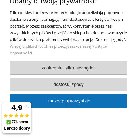
Dbamy o Twoją prywatność
O nas
Pliki cookies i pokrewne im technologie umożliwiają poprawne
działanie strony i pomagają nam dostosować ofertę do Twoich
potrzeb. Możesz zaakceptować wykorzystanie przez nas
Skuteczne
oczyszczacze powietrza
, najlepsze
filtry do
wszystkich tych plików i przejść do sklepu lub dostosować użycie
plików do swoich preferencji, wybierając opcję "Dostosuj zgody".
wody
,
dystrybutory wody
,
zmiękczacze wody
. Nasze
Więcej o plikach cookies przeczytasz w naszej Polityce
marki:
Bluewater
,
SHARP
,
Tappwater
,
prywatności.
Miraqua
,
PHILIPS
,
Coway
,
Ecowater
,
BWT
,
zaakceptuj tylko niezbędne
BorgandOverstrom
,
Blueair
,
John Guest
,
Kuna
Filter
,
IDEAL
,
3M
,
BRITA
,
AQUAPHOR
,
dostosuj zgody
Aarke
,
Ecosoft
,
Wessper
.
zaakceptuj wszystkie
Showroom: Bielsko-Biała ul. Krakowska 367. Telefony:
510189899, 510189889.
pokaż pełną wersję strony