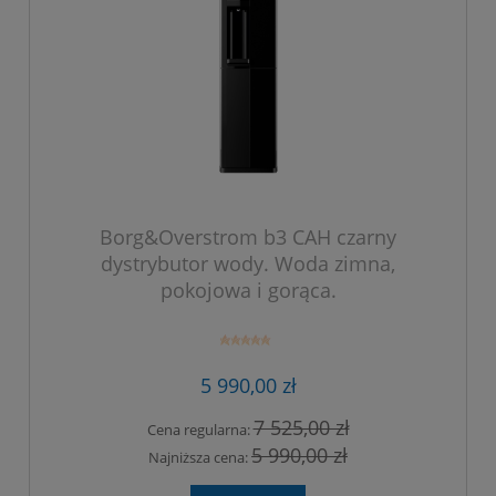
Borg&Overstrom b3 CAH czarny
dystrybutor wody. Woda zimna,
pokojowa i gorąca.
5 990,00 zł
7 525,00 zł
Cena regularna:
5 990,00 zł
Najniższa cena: