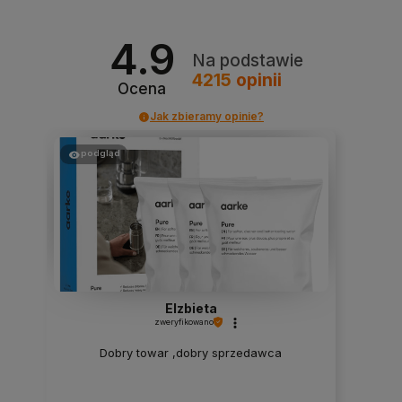
4.9
Na podstawie
4215
opinii
Ocena
Jak zbieramy opinie?
podgląd
Elzbieta
zweryfikowano
Dobry towar ,dobry sprzedawca