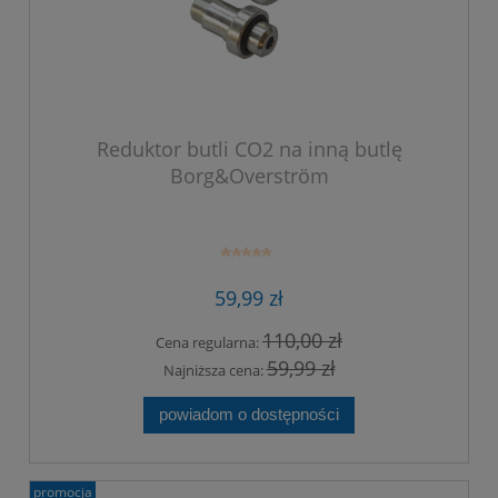
Reduktor butli CO2 na inną butlę
Borg&Overström
59,99 zł
110,00 zł
Cena regularna:
59,99 zł
Najniższa cena:
powiadom o dostępności
promocja