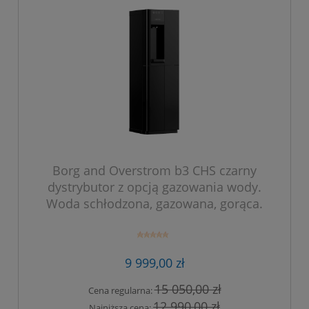
Borg and Overstrom b3 CHS czarny
dystrybutor z opcją gazowania wody.
Woda schłodzona, gazowana, gorąca.
9 999,00 zł
15 050,00 zł
Cena regularna:
12 990,00 zł
Najniższa cena: