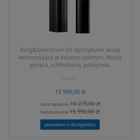
Borg&Overstrom E6 dystrybutor wody
wolnostojący w kolorze czarnym. Woda
gorąca, schłodzona, pokojowa,
gazowana (CSAH).
15 990,00 zł
18 275,00 zł
Cena regularna:
15 990,00 zł
Najniższa cena:
powiadom o dostępności