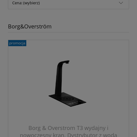
Cena: (wybierz)
Borg&Overström
promocja
Borg & Overstrom T3 wydajny i
nowoczesny kran. Dystrybutor z wodą