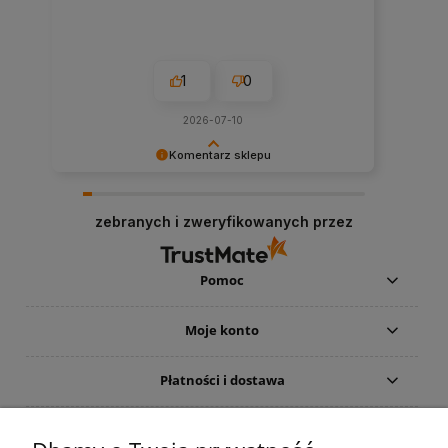
1
0
2026-07-10
Komentarz sklepu
Dziękujemy bardzo za Twoją opinię! Twoja
recenzja wiele dla nas znaczy - dzięki niej wiemy,
zebranych i zweryfikowanych przez
że jesteśmy na właściwym torze :) Z
pozdrowieniami, obsługa sklepu
www.najlepszefiltry.pl
Pomoc
Moje konto
Płatności i dostawa
Informacje