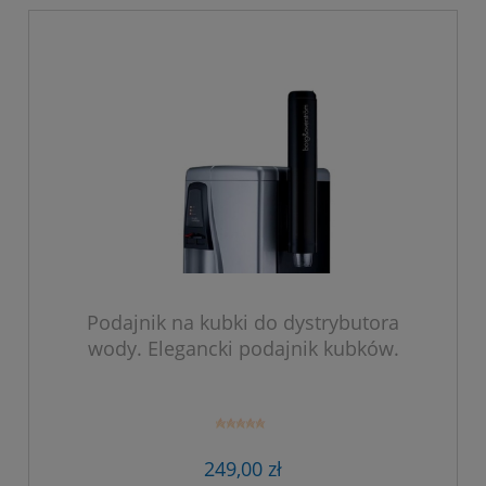
Podajnik na kubki do dystrybutora
wody. Elegancki podajnik kubków.
249,00 zł