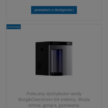
powiadom o dostępności
promocja
Polecany dystrybutor wody
Borg&Overstrom b4 srebrny. Woda
zimna, gorąca, gazowana.