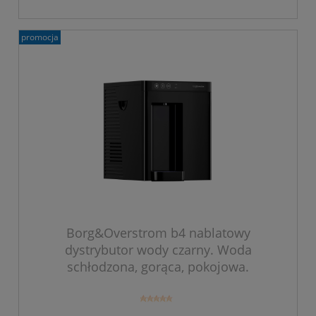
promocja
Borg&Overstrom b4 nablatowy
dystrybutor wody czarny. Woda
schłodzona, gorąca, pokojowa.