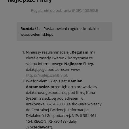
Regulamin do pobrania (PDF), 158.93kB
Rozdział 1.
Postanowienia ogólne, kontakt z
właścicielem sklepu
Niniejszy regulamin (dalej „
Regulamin
”)
określa zasady i warunki korzystania ze
sklepu internetowego
Najlepsze Filtry
,
działającego pod adresem www
https://najlepszefiltry.pl
.
Właścicielem Sklepu jest
Damian
Abramowicz
, przedsiębiorca prowadzący
działalność gospodarczą pod firmą Kuna
System z siedzibą pod adresem: ul.
Krakowska 367, 43-300 Bielsko-Biała wpisany
do Centralnej Ewidencji i Informacji o
Działalności Gospodarczej, NIP:
6-381-461-
154
, REGON:
72-730-188
(dalej
„
Sprzedawca
”).