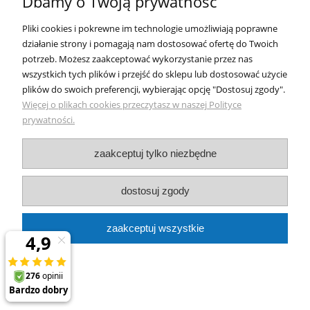
Dbamy o Twoją prywatność
W razie niezadowolenia ze sposobu
załatwienia reklamacji przez Sprzedawcę,
Pliki cookies i pokrewne im technologie umożliwiają poprawne
istnieje też możliwość skorzystania z
pozasądowych sposobów rozpatrywania
działanie strony i pomagają nam dostosować ofertę do Twoich
reklamacji i dochodzenia roszczeń, zgodnie z
potrzeb. Możesz zaakceptować wykorzystanie przez nas
procedurą opisaną w Rozdziale 9. punkt 6-7
wszystkich tych plików i przejść do sklepu lub dostosować użycie
Regulaminu Sklepu.
plików do swoich preferencji, wybierając opcję "Dostosuj zgody".
Więcej o plikach cookies przeczytasz w naszej Polityce
prywatności.
Rozdział 5.
Dane osobowe
zaakceptuj tylko niezbędne
Pełne informacje o przetwarzaniu danych
osobowych klientów Sklepu, w tym na cele
dostosuj zgody
prowadzenia Konta, znajdują się w
Polityce
prywatności
.
zaakceptuj wszystkie
Rozdział 6.
Zmiany Regulaminu Konta
Sprzedawca może dokonywać zmian