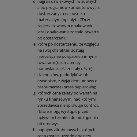
nagrań dźwiękowych, wizualnych
albo programów komputerowych,
dostarczanych na nośniku
materialnym (np. płyta CD) w
zapieczętowanym opakowaniu,
jeżeli opakowanie zostało otwarte
po dostarczeniu;
które po dostarczeniu, ze względu
na swój charakter, zostają
nierozłącznie połączone z innymi
towarami (np. materiały
budowlane, jeśli zostały użyte);
dzienników, periodyków lub
czasopism, z wyjątkiem umowy o
prenumeratę (prasa papierowa);
których cena zależy od wahań na
rynku finansowym, nad którymi
Sprzedawca nie sprawuje kontroli,
i które mogą wystąpić przed
upływem terminu do odstąpienia
od umowy;
napojów alkoholowych, których
cena została uzgodniona przy