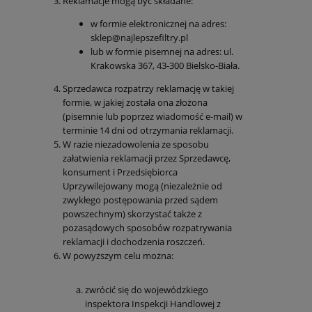
Reklamacje mogą być składane:
w formie elektronicznej na adres:
sklep@najlepszefiltry.pl
lub w formie pisemnej na adres: ul.
Krakowska 367, 43-300 Bielsko-Biała.
Sprzedawca rozpatrzy reklamację w takiej
formie, w jakiej została ona złożona
(pisemnie lub poprzez wiadomość e-mail) w
terminie 14 dni od otrzymania reklamacji.
W razie niezadowolenia ze sposobu
załatwienia reklamacji przez Sprzedawcę,
konsument i Przedsiębiorca
Uprzywilejowany mogą (niezależnie od
zwykłego postępowania przed sądem
powszechnym) skorzystać także z
pozasądowych sposobów rozpatrywania
reklamacji i dochodzenia roszczeń.
W powyższym celu można:
zwrócić się do wojewódzkiego
inspektora Inspekcji Handlowej z