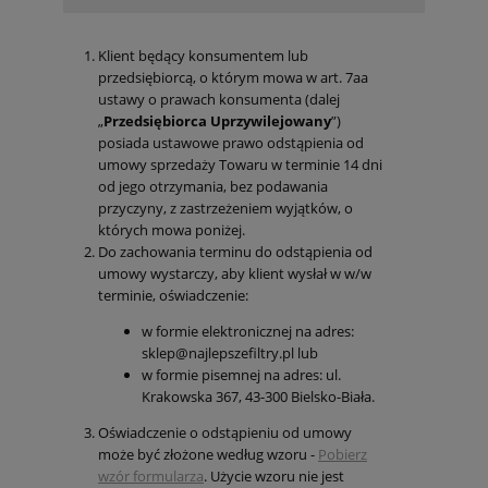
Klient będący konsumentem lub
przedsiębiorcą, o którym mowa w art. 7aa
ustawy o prawach konsumenta (dalej
„
Przedsiębiorca Uprzywilejowany
”)
posiada ustawowe prawo odstąpienia od
umowy sprzedaży Towaru w terminie 14 dni
od jego otrzymania, bez podawania
przyczyny, z zastrzeżeniem wyjątków, o
których mowa poniżej.
Do zachowania terminu do odstąpienia od
umowy wystarczy, aby klient wysłał w w/w
terminie, oświadczenie:
w formie elektronicznej na adres:
sklep@najlepszefiltry.pl lub
w formie pisemnej na adres: ul.
Krakowska 367, 43-300 Bielsko-Biała.
Oświadczenie o odstąpieniu od umowy
może być złożone według wzoru -
Pobierz
wzór formularza
. Użycie wzoru nie jest