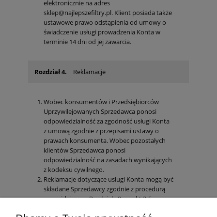
elektronicznie na adres
sklep@najlepszefiltry.pl. Klient posiada także
ustawowe prawo odstąpienia od umowy o
świadczenie usługi prowadzenia Konta w
terminie 14 dni od jej zawarcia.
Rozdział 4.
Reklamacje
Wobec konsumentów i Przedsiębiorców
Uprzywilejowanych Sprzedawca ponosi
odpowiedzialność za zgodność usługi Konta
z umową zgodnie z przepisami ustawy o
prawach konsumenta. Wobec pozostałych
klientów Sprzedawca ponosi
odpowiedzialność na zasadach wynikających
z kodeksu cywilnego.
Reklamacje dotyczące usługi Konta mogą być
składane Sprzedawcy zgodnie z procedurą
przewidzianą w Rozdziale 9. punkt 3-5
Regulaminu Sklepu.