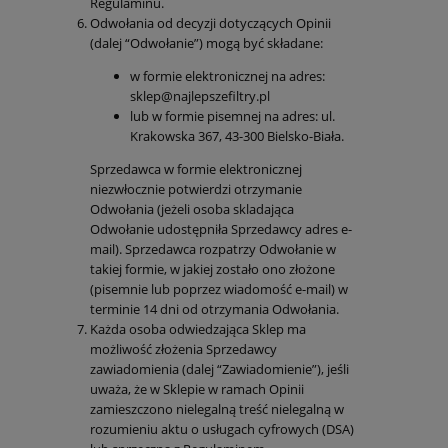
Regulaminu.
Odwołania od decyzji dotyczących Opinii
(dalej “Odwołanie”) mogą być składane:
w formie elektronicznej na adres:
sklep@najlepszefiltry.pl
lub w formie pisemnej na adres: ul.
Krakowska 367, 43-300 Bielsko-Biała.
Sprzedawca w formie elektronicznej
niezwłocznie potwierdzi otrzymanie
Odwołania (jeżeli osoba skladająca
Odwołanie udostępniła Sprzedawcy adres e-
mail). Sprzedawca rozpatrzy Odwołanie w
takiej formie, w jakiej zostało ono złożone
(pisemnie lub poprzez wiadomość e-mail) w
terminie 14 dni od otrzymania Odwołania.
Każda osoba odwiedzająca Sklep ma
możliwość złożenia Sprzedawcy
zawiadomienia (dalej “Zawiadomienie”), jeśli
uważa, że w Sklepie w ramach Opinii
zamieszczono nielegalną treść nielegalną w
rozumieniu aktu o usługach cyfrowych (DSA)