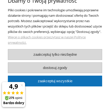
Dbamy o Twoją prywatność
Pomoc
Pliki cookies i pokrewne im technologie umożliwiają poprawne
działanie strony i pomagają nam dostosować ofertę do Twoich
Moje konto
potrzeb. Możesz zaakceptować wykorzystanie przez nas
wszystkich tych plików i przejść do sklepu lub dostosować użycie
Płatności i dostawa
plików do swoich preferencji, wybierając opcję "Dostosuj zgody".
Więcej o plikach cookies przeczytasz w naszej Polityce
Informacje
prywatności.
O nas
zaakceptuj tylko niezbędne
dostosuj zgody
Skuteczne
oczyszczacze powietrza
, najlepsze
filtry do
wody
,
dystrybutory wody
,
zmiękczacze wody
. Nasze
zaakceptuj wszystkie
marki:
Bluewater
,
SHARP
,
Tappwater
,
Miraqua
,
PHILIPS
,
Coway
,
Ecowater
,
BWT
,
BorgandOverstrom
,
Blueair
,
John Guest
,
Kuna