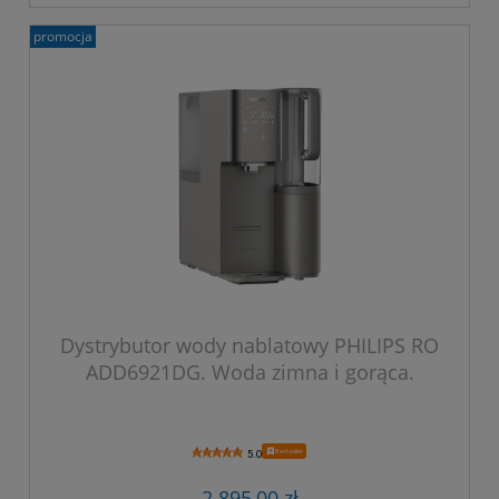
promocja
Dystrybutor wody nablatowy PHILIPS RO
ADD6921DG. Woda zimna i gorąca.
Bestseller
5.0
2 895,00 zł