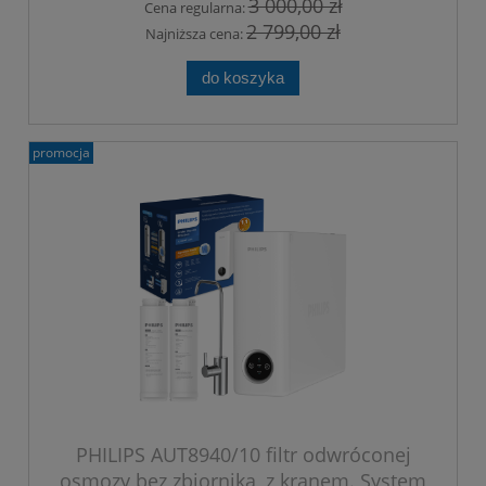
3 000,00 zł
Cena regularna:
2 799,00 zł
Najniższa cena:
do koszyka
promocja
PHILIPS AUT8940/10 filtr odwróconej
osmozy bez zbiornika, z kranem. System