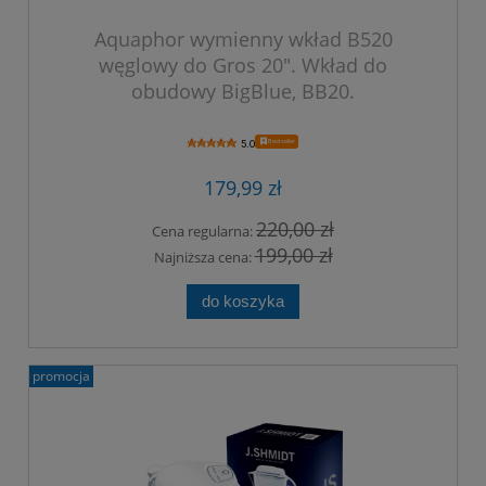
Aquaphor wymienny wkład B520
węglowy do Gros 20". Wkład do
obudowy BigBlue, BB20.
Bestseller
5.0
179,99 zł
220,00 zł
Cena regularna:
199,00 zł
Najniższa cena:
do koszyka
promocja