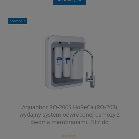
promocja
Aquaphor RO-206S HoReCa (RO-203)
wydajny system odwróconej osmozy z
dwoma membranami. Filtr do
gastronomii, firmy, piekarni (DWM-203).