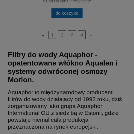
160,00 zł
Najniższa cena:
do koszyka
«
1
2
3
4
»
Filtry do wody Aquaphor -
opatentowane włókno Aqualen i
systemy odwróconej osmozy
Morion.
Aquaphor to międzynarodowy producent
filtrów do wody działający od 1992 roku, dziś
zorganizowany jako grupa Aquaphor
International OU z siedzibą w Estonii, gdzie
powstaje niemal cała produkcja
przeznaczona na rynek europejski.