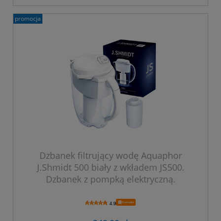
promocja
Dzbanek filtrujący wodę Aquaphor
J.Shmidt 500 biały z wkładem JS500.
Dzbanek z pompką elektryczną.
Bestseller
4.9