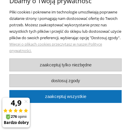
Dbamy o Twoją prywatność
Jak zbieramy opinie?
Pliki cookies i pokrewne im technologie umożliwiają poprawne
podgląd
działanie strony i pomagają nam dostosować ofertę do Twoich
potrzeb. Możesz zaakceptować wykorzystanie przez nas
wszystkich tych plików i przejść do sklepu lub dostosować użycie
plików do swoich preferencji, wybierając opcję "Dostosuj zgody".
Więcej o plikach cookies przeczytasz w naszej Polityce
prywatności.
zaakceptuj tylko niezbędne
Tadeusz
zweryfikowano
Bardzo szybko profesjonalnie polecam
dostosuj zgody
zaakceptuj wszystkie
0
0
w tym miesiącu