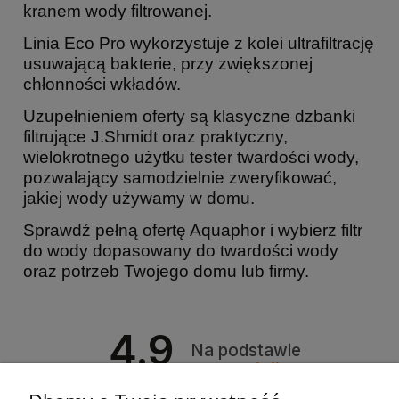
kranem wody filtrowanej.
Linia Eco Pro wykorzystuje z kolei ultrafiltrację
usuwającą bakterie, przy zwiększonej
chłonności wkładów.
Uzupełnieniem oferty są klasyczne dzbanki
filtrujące J.Shmidt oraz praktyczny,
wielokrotnego użytku tester twardości wody,
pozwalający samodzielnie zweryfikować,
jakiej wody używamy w domu.
Sprawdź pełną ofertę Aquaphor i wybierz filtr
do wody dopasowany do twardości wody
oraz potrzeb Twojego domu lub firmy.
4.9
Na podstawie
4215
opinii
Ocena