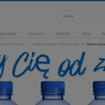
przedaż
Nowości
Kontakt
Blog
W
»
»
strybutory wody
dzbanki filtrujące
Kategorie dzbanki i filtry do wody
Szklane dzban