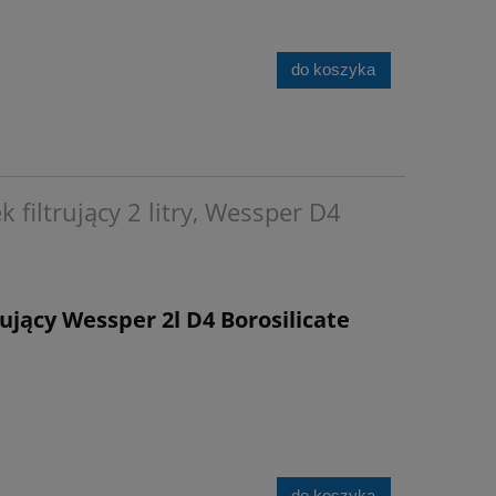
do koszyka
 filtrujący 2 litry, Wessper D4
ujący Wessper 2l D4 Borosilicate
do koszyka