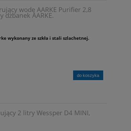
trujący wodę AARKE Purifier 2,8
any dzbanek AARKE.
ke wykonany ze szkła i stali szlachetnej.
do koszyka
rujący 2 litry Wessper D4 MINI,