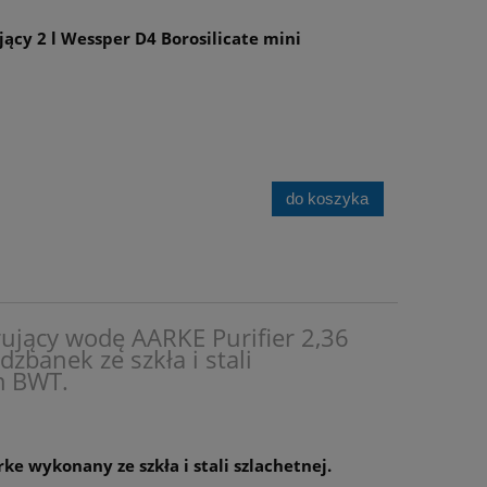
jący 2 l Wessper D4 Borosilicate mini
do koszyka
rujący wodę AARKE Purifier 2,36
dzbanek ze szkła i stali
m BWT.
ke wykonany ze szkła i stali szlachetnej.