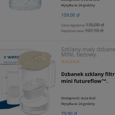
Wysyłka w:
24 godziny
109,00 zł
130,00 zł
Cena regularna:
107,10 zł
Najniższa cena:
Szklany mały dzbanek
MINI, beżowy.
Dzbanek szklany filtr
mini futureflow™.
Dostępność:
duża ilość
Wysyłka w:
24 godziny
79,90 zł