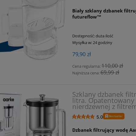
Biały szklany dzbanek filtru
futureflow™
Dostępność:
duża ilość
Wysyłka w:
24 godziny
79,90 zł
110,00 zł
Cena regularna:
69,99 zł
Najniższa cena:
Szklany dzbanek filt
litra. Opatentowany 
nierdzewnej z filtre
Bestseller
5.0
Dzbanek filtrujący wodę Aar