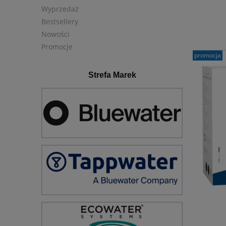
Wyprzedaż
Bestsellery
Nowości
Promocje
promocja
Strefa Marek