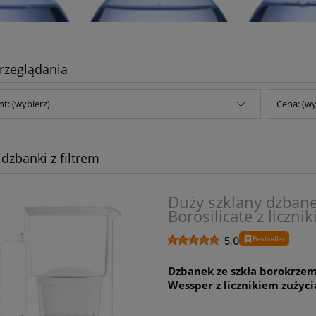
rzeglądania
t: (wybierz)
Cena: (wy
 dzbanki z filtrem
Duży szklany dzbane
Borosilicate z liczni
Bestseller
5.0
Dzbanek ze szkła borokrzem
Wessper z licznikiem zużyci