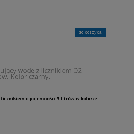
do koszyka
rujący wodę z licznikiem D2
ow. Kolor czarny.
z licznikiem o pojemności 3 litrów w kolorze