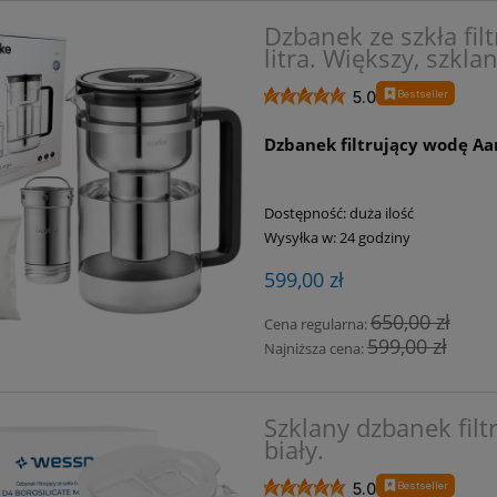
Dzbanek ze szkła fil
litra. Większy, szkl
Bestseller
5.0
Dzbanek filtrujący wodę Aar
Dostępność:
duża ilość
Wysyłka w:
24 godziny
599,00 zł
650,00 zł
Cena regularna:
599,00 zł
Najniższa cena:
Szklany dzbanek filt
biały.
Bestseller
5.0