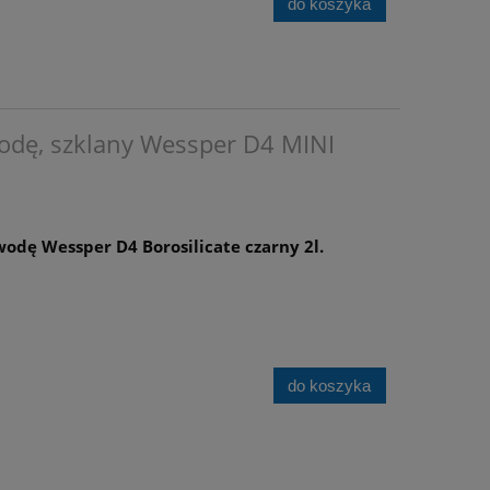
do koszyka
wodę, szklany Wessper D4 MINI
wodę Wessper D4 Borosilicate czarny 2l.
do koszyka