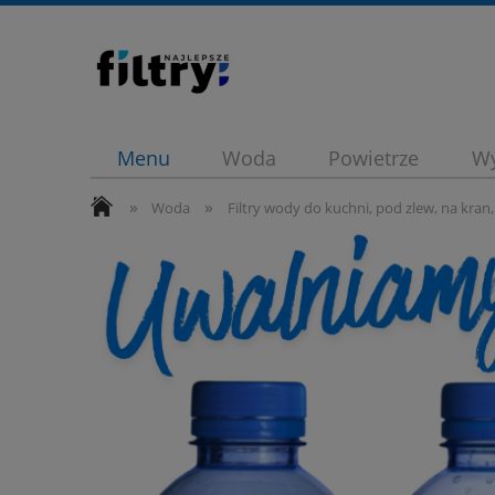
Menu
Woda
Powietrze
Wy
»
»
Blueair promocja
Promocje
Dy
Woda
Filtry wody do kuchni, pod zlew, na kran, 