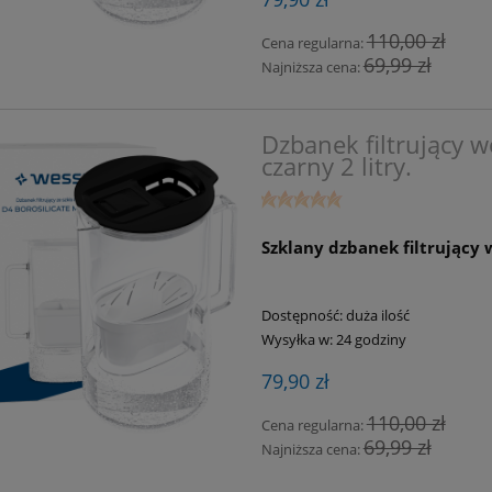
110,00 zł
Cena regularna:
69,99 zł
Najniższa cena:
Dzbanek filtrujący 
czarny 2 litry.
Szklany dzbanek filtrujący 
Dostępność:
duża ilość
Wysyłka w:
24 godziny
79,90 zł
110,00 zł
Cena regularna:
69,99 zł
Najniższa cena: