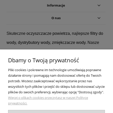
Informacje
O nas
Skuteczne
oczyszczacze powietrza
, najlepsze
filtry do
wody
,
dystrybutory wody
,
zmiękczacze wody
. Nasze
marki:
Bluewater
,
SHARP
,
Tappwater
,
Dbamy o Twoją prywatność
Miraqua
,
PHILIPS
,
Coway
,
Ecowater
,
BWT
,
Pliki cookies i pokrewne im technologie umożliwiają poprawne
BorgandOverstrom
,
Blueair
,
John Guest
,
Kuna
działanie strony i pomagają nam dostosować ofertę do Twoich
Filter
,
IDEAL
,
3M
,
BRITA
,
AQUAPHOR
,
potrzeb. Możesz zaakceptować wykorzystanie przez nas
wszystkich tych plików i przejść do sklepu lub dostosować użycie
Aarke
,
Ecosoft
,
Wessper
.
plików do swoich preferencji, wybierając opcję "Dostosuj zgody".
Więcej o plikach cookies przeczytasz w naszej Polityce
Showroom: Bielsko-Biała ul. Krakowska 367. Telefony:
prywatności.
510189899, 510189889.