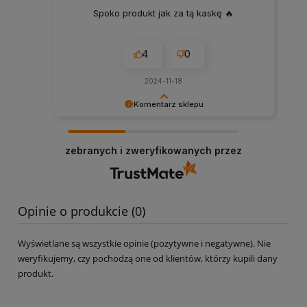
Spoko produkt jak za tą kaskę 🔥
4
0
2024-11-18
Komentarz sklepu
Dziękujemy bardzo za Twoją opinię! Twoja
recenzja wiele dla nas znaczy - dzięki niej wiemy,
zebranych i zweryfikowanych przez
że jesteśmy na właściwym torze :) Z
pozdrowieniami, obsługa sklepu
www.najlepszefiltry.pl
Opinie o produkcie (0)
Wyświetlane są wszystkie opinie (pozytywne i negatywne). Nie
weryfikujemy, czy pochodzą one od klientów, którzy kupili dany
produkt.