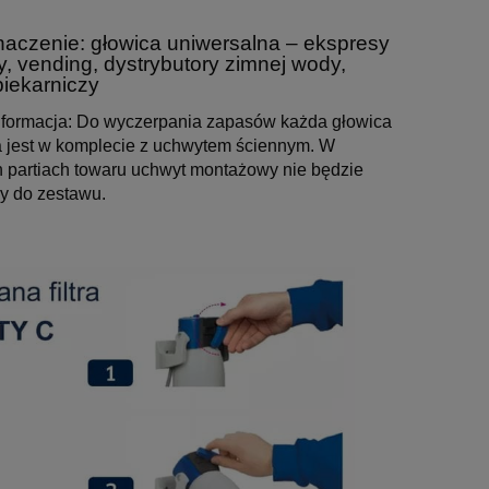
naczenie: głowica uniwersalna – ekspresy
y,
vending
, dystrybutory zimnej wody,
piekarniczy
formacja: Do wyczerpania zapasów każda głowica
 jest w komplecie z uchwytem ściennym. W
h partiach towaru uchwyt montażowy nie będzie
y do zestawu.