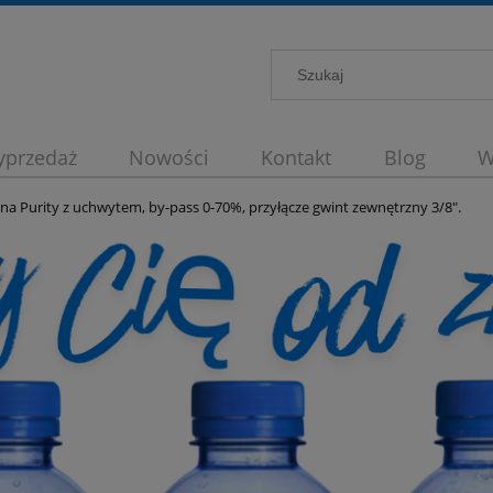
przedaż
Nowości
Kontakt
Blog
W
strybutory wody
na Purity z uchwytem, by-pass 0-70%, przyłącze gwint zewnętrzny 3/8".