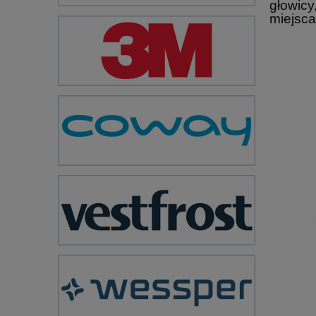
głowicy
miejsca