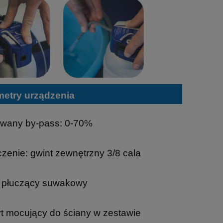
metry urządzenia
lowany by-pass: 0-70%
czenie: gwint zewnętrzny 3/8 cala
r płuczący suwakowy
t mocujący do ściany w zestawie