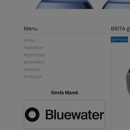
Menu
BRITA g
promocja
Woda
Powietrze
Wyprzedaż
Bestsellery
Nowości
Promocje
Strefa Marek