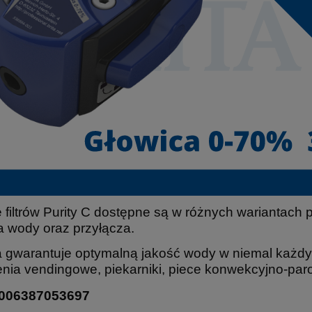
 filtrów
Purity
C dostępne są w różnych wariantach 
a wody oraz przyłącza.
a gwarantuje optymalną jakość wody w
niemal
każdy
enia
vendingowe
, piekarniki, piece konwekcyjno-par
006387053697