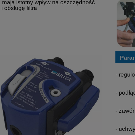
, mają istotny wpływ na oszczędność
 i obsługę
filtra
Para
- regu
- podłą
- zawó
- uchwy