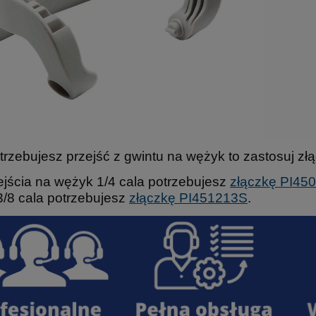
otrzebujesz przejść z gwintu na wężyk to zastosuj z
ejścia na wężyk 1/4 cala potrzebujesz
złączkę PI45
/8 cala potrzebujesz
złączkę PI451213S
.