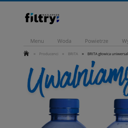
Menu
Woda
Powietrze
Wy
»
»
»
Blueair promocja
Promocje
Dy
Producenci
BRITA
BRITA głowica uniwersal