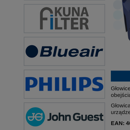
Głowice
obejści
Głowic
urządz
EAN: 4