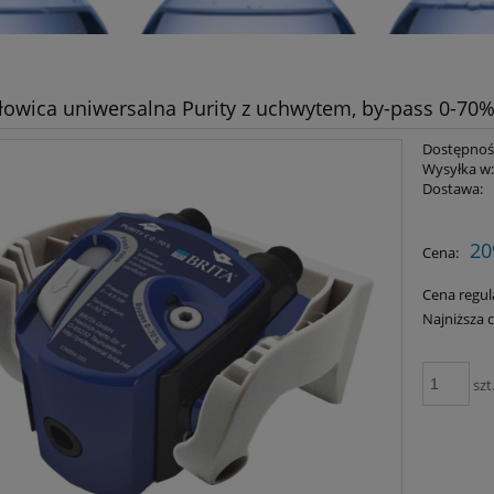
łowica uniwersalna Purity z uchwytem, by-pass 0-70%,
Dostępnoś
Wysyłka w
Dostawa:
Cena nie zawiera ewent
20
Cena:
płatności
Cena regul
Najniższa 
szt