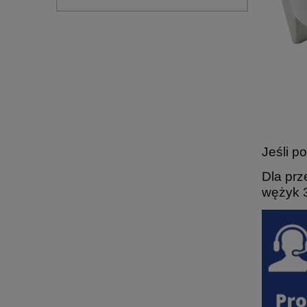
Jeśli p
Dla prz
wężyk 3