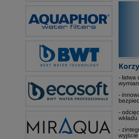
Korzy
- łatwa
wymian
- innow
bezpiec
- odcię
wkładu
- zinte
wyjście