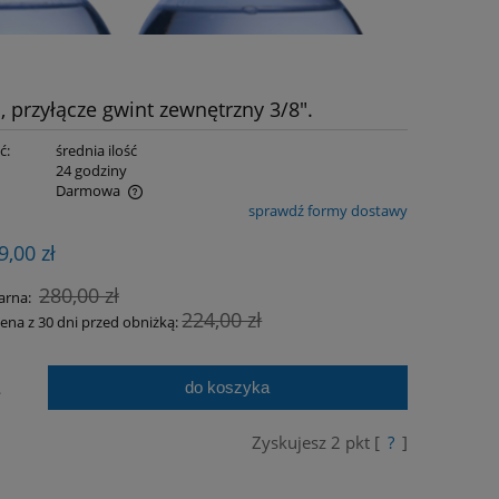
 przyłącze gwint zewnętrzny 3/8".
ć:
średnia ilość
:
24 godziny
Darmowa
sprawdź formy dostawy
ualnych kosztów
9,00 zł
280,00 zł
arna:
224,00 zł
cena z 30 dni przed obniżką:
do koszyka
.
Zyskujesz
2
pkt [
?
]