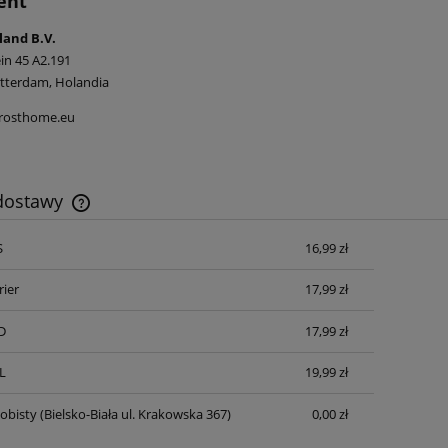
ent
land B.V.
in 45 A2.191
tterdam, Holandia
frosthome.eu
 dostawy
S
16,99 zł
Cena nie zawiera ewentualnych kosztów
płatności
rier
17,99 zł
D
17,99 zł
L
19,99 zł
obisty
(Bielsko-Biała ul. Krakowska 367)
0,00 zł