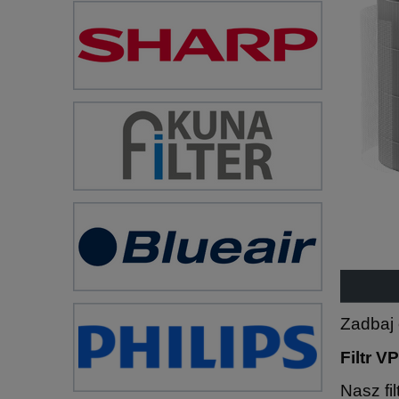
Zadbaj 
Filtr 
Nasz fi