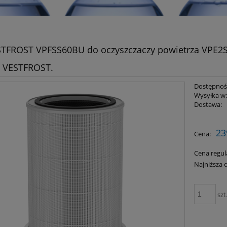
ESTFROST VPFSS60BU do oczyszczaczy powietrza VPE2S
t VESTFROST.
Dostępnoś
Wysyłka w
Dostawa:
Cena nie z
23
Cena:
płatności
Cena regul
Najniższa 
szt