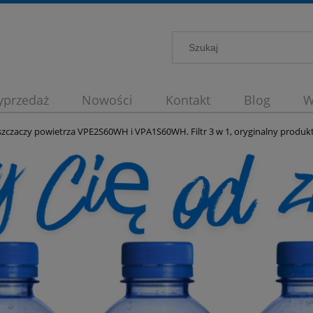
przedaż
Nowości
Kontakt
Blog
W
strybutory wody
zczaczy powietrza VPE2S60WH i VPA1S60WH. Filtr 3 w 1, oryginalny produk