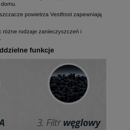
m domu.
yszczacze powietrza Vestfrost zapewniają
c różne rodzaje zanieczyszczeń i
.
 oddzielne funkcje