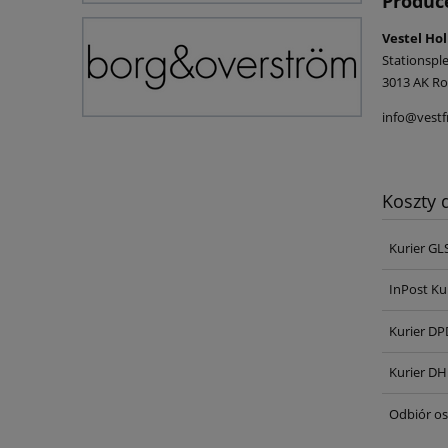
Produc
Vestel Hol
Stationsple
3013 AK Ro
info@vest
Koszty
Kurier GL
InPost Ku
Kurier DP
Kurier DH
Odbiór os