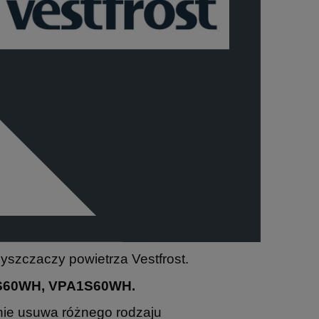
czyszczaczy powietrza Vestfrost.
E2S60WH, VPA1S60WH.
znie usuwa różnego rodzaju