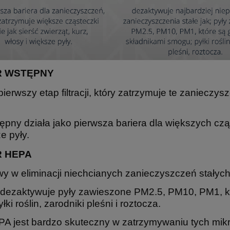
R WSTĘPNY
 pierwszy etap filtracji, który zatrzymuje te zaniecz
stępny działa jako pierwsza bariera dla większych cząs
e pyły.
R HEPA
y w eliminacji niechcianych zanieczyszczeń stałych
tr dezaktywuje pyły zawieszone PM2.5, PM10, PM1, 
łki roślin, zarodniki pleśni i roztocza.
EPA jest bardzo skuteczny w zatrzymywaniu tych mik