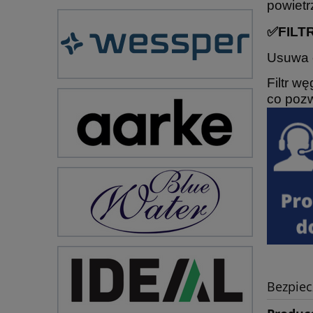
powietr
✅FILT
Usuwa
Filtr w
co pozw
Bezpie