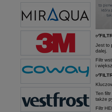
✅FILT
Jest to
dalej.
Filtr w
i większ
✅FILT
Kluczow
Ten fil
także py
Filtr H