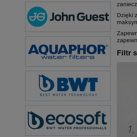
zaniecz
Dzięki 
maksym
Zapewni
zapewni
Filtr 