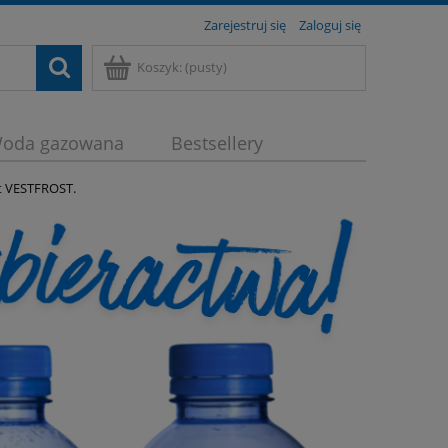
Zarejestruj się
Zaloguj się
Koszyk:
(pusty)
oda gazowana
Bestsellery
t VESTFROST.