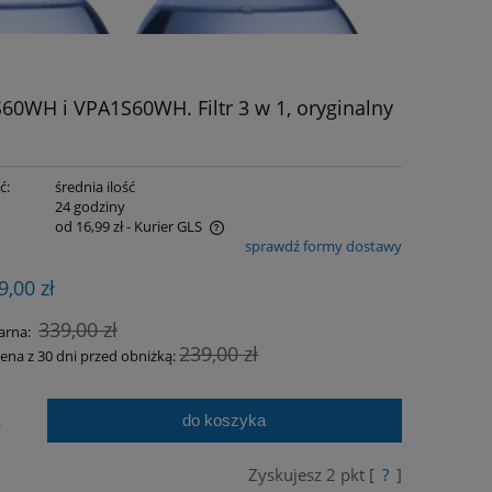
60WH i VPA1S60WH. Filtr 3 w 1, oryginalny
ć:
średnia ilość
:
24 godziny
od 16,99 zł
- Kurier GLS
sprawdź formy dostawy
awiera ewentualnych kosztów
9,00 zł
339,00 zł
arna:
239,00 zł
cena z 30 dni przed obniżką:
do koszyka
.
Zyskujesz
2
pkt [
?
]